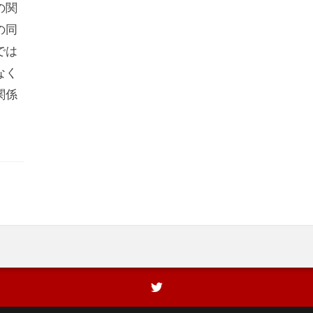
の関
の同
では
なく
関係