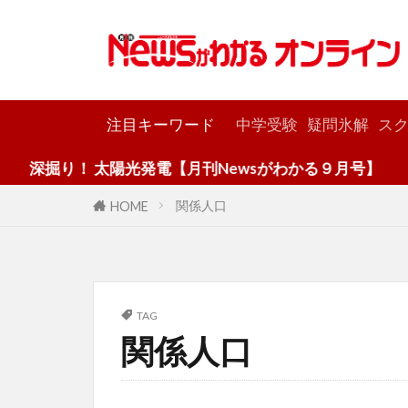
カテゴリー
注目キーワード
中学受験
疑問氷解
スク
深掘り！ 太陽光発電【月刊Newsがわかる９月号】
関係人口
HOME
TAG
関係人口