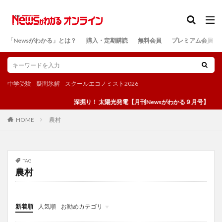
カテゴリー
「Newsがわかる」とは？
購入・定期購読
無料会員
プレミアム会員
検索
中学受験
疑問氷解
スクールエコノミスト2026
深掘り！ 太陽光発電【月刊Newsがわかる９月号】
農村
HOME
TAG
農村
新着順
人気順
お勧めカテゴリ
投稿
学び
マンガ
電子書籍