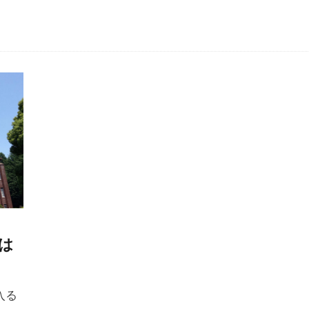
は
】
入る