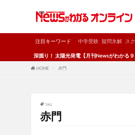
カテゴリー
注目キーワード
中学受験
疑問氷解
スク
深掘り！ 太陽光発電【月刊Newsがわかる９月
赤門
HOME
TAG
赤門