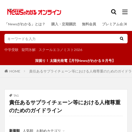
カテゴリー
「Newsがわかる」とは？
購入・定期購読
無料会員
プレミアム会員
検索
中学受験
疑問氷解
スクールエコノミスト2026
深掘り！ 太陽光発電【月刊Newsがわかる９月号】
責任あるサプライチェーン等における人権尊重のためのガイドラ
HOME
TAG
責任あるサプライチェーン等における人権尊重
のためのガイドライン
新着順
人気順
お勧めカテゴリ