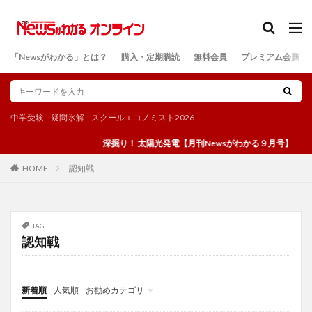
カテゴリー
「Newsがわかる」とは？
購入・定期購読
無料会員
プレミアム会員
検索
中学受験
疑問氷解
スクールエコノミスト2026
深掘り！ 太陽光発電【月刊Newsがわかる９月号】
認知戦
HOME
TAG
認知戦
新着順
人気順
お勧めカテゴリ
投稿
学び
マンガ
電子書籍