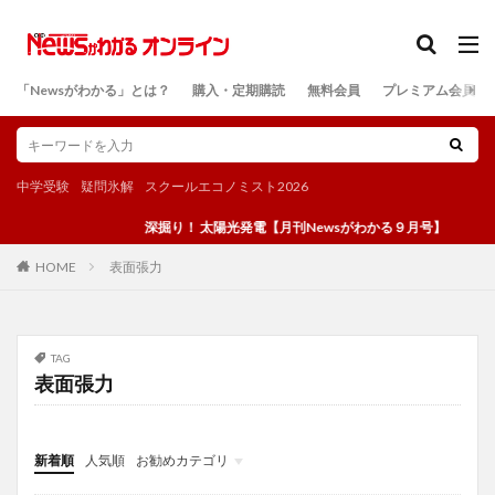
カテゴリー
「Newsがわかる」とは？
購入・定期購読
無料会員
プレミアム会員
検索
中学受験
疑問氷解
スクールエコノミスト2026
深掘り！ 太陽光発電【月刊Newsがわかる９月号】
表面張力
HOME
TAG
表面張力
新着順
人気順
お勧めカテゴリ
投稿
学び
マンガ
電子書籍