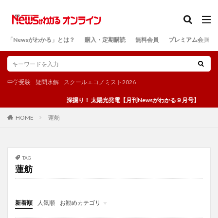
カテゴリー
「Newsがわかる」とは？
購入・定期購読
無料会員
プレミアム会員
検索
中学受験
疑問氷解
スクールエコノミスト2026
深掘り！ 太陽光発電【月刊Newsがわかる９月号】
蓮舫
HOME
TAG
蓮舫
新着順
人気順
お勧めカテゴリ
投稿
学び
マンガ
電子書籍