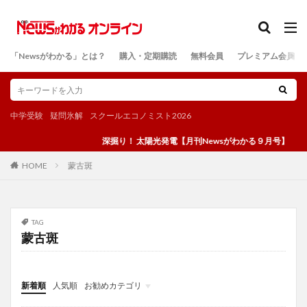
カテゴリー
「Newsがわかる」とは？
購入・定期購読
無料会員
プレミアム会員
検索
中学受験
疑問氷解
スクールエコノミスト2026
深掘り！ 太陽光発電【月刊Newsがわかる９月号】
蒙古斑
HOME
TAG
蒙古斑
新着順
人気順
お勧めカテゴリ
投稿
学び
マンガ
電子書籍