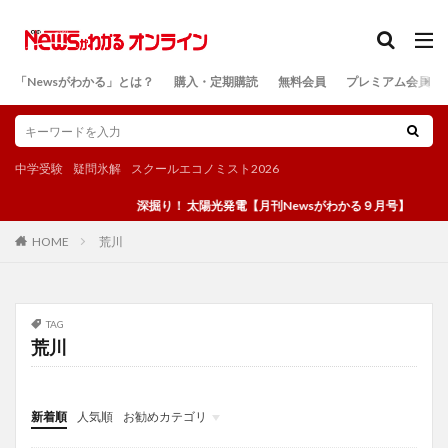
カテゴリー
「Newsがわかる」とは？
購入・定期購読
無料会員
プレミアム会員
検索
中学受験
疑問氷解
スクールエコノミスト2026
深掘り！ 太陽光発電【月刊Newsがわかる９月号】
荒川
HOME
TAG
荒川
新着順
人気順
お勧めカテゴリ
投稿
学び
マンガ
電子書籍