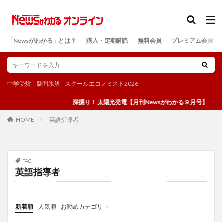
カテゴリー
「Newsがわかる」とは？
購入・定期購読
無料会員
プレミアム会員
検索
中学受験
疑問氷解
スクールエコノミスト2026
深掘り！ 太陽光発電【月刊Newsがわかる９月号】
英語指導者
HOME
TAG
英語指導者
新着順
人気順
お勧めカテゴリ
投稿
学び
マンガ
電子書籍