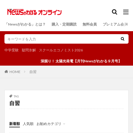
カテゴリー
「Newsがわかる」とは？
購入・定期購読
無料会員
プレミアム会員
検索
中学受験
疑問氷解
スクールエコノミスト2026
深掘り！ 太陽光発電【月刊Newsがわかる９月号】
自習
HOME
TAG
自習
新着順
人気順
お勧めカテゴリ
投稿
学び
マンガ
電子書籍