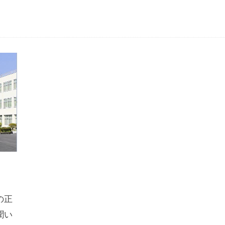
の正
聞い