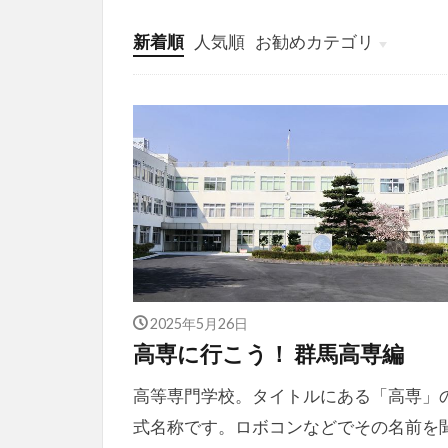
新着順
人気順
お勧めカテゴリ
投稿
学び
マンガ
電子書籍
2025年5月26日
高専に行こう！ 群馬高専編
高等専門学校。タイトルにある「高専」
式名称です。ロボコンなどでその名前を