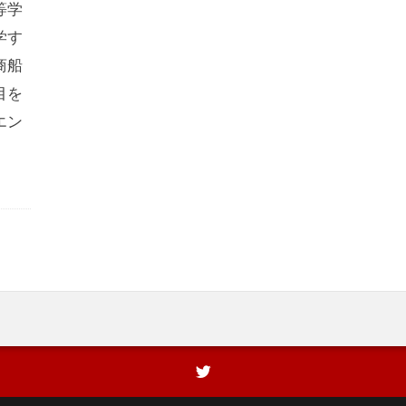
等学
学す
商船
目を
エン