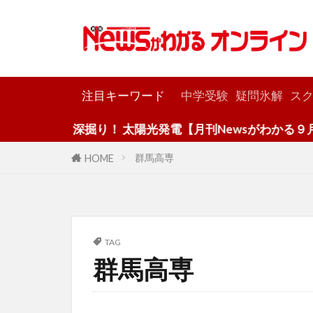
カテゴリー
注目キーワード
中学受験
疑問氷解
スク
深掘り！ 太陽光発電【月刊Newsがわかる９月号
群馬高専
HOME
TAG
群馬高専