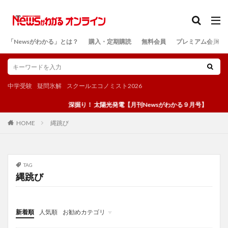
カテゴリー
「Newsがわかる」とは？
購入・定期購読
無料会員
プレミアム会員
検索
中学受験
疑問氷解
スクールエコノミスト2026
深掘り！ 太陽光発電【月刊Newsがわかる９月号】
縄跳び
HOME
TAG
縄跳び
新着順
人気順
お勧めカテゴリ
投稿
学び
マンガ
電子書籍