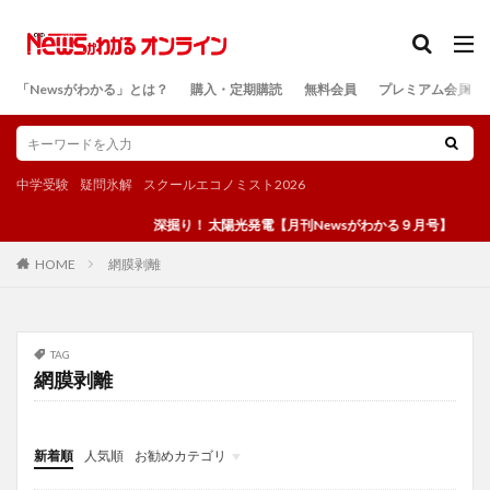
カテゴリー
「Newsがわかる」とは？
購入・定期購読
無料会員
プレミアム会員
検索
中学受験
疑問氷解
スクールエコノミスト2026
深掘り！ 太陽光発電【月刊Newsがわかる９月号】
網膜剥離
HOME
TAG
網膜剥離
新着順
人気順
お勧めカテゴリ
投稿
学び
マンガ
電子書籍