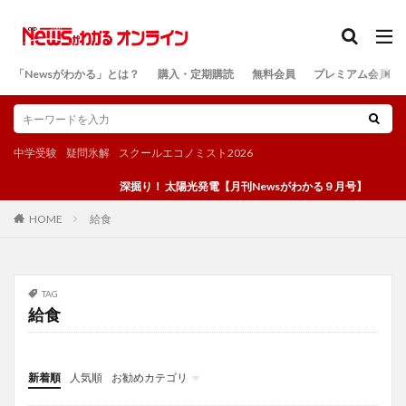
カテゴリー
「Newsがわかる」とは？
購入・定期購読
無料会員
プレミアム会員
検索
中学受験
疑問氷解
スクールエコノミスト2026
深掘り！ 太陽光発電【月刊Newsがわかる９月号】
給食
HOME
TAG
給食
新着順
人気順
お勧めカテゴリ
投稿
学び
マンガ
電子書籍