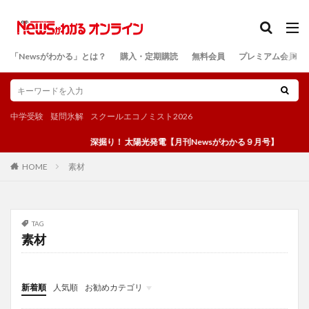
カテゴリー
「Newsがわかる」とは？
購入・定期購読
無料会員
プレミアム会員
検索
中学受験
疑問氷解
スクールエコノミスト2026
深掘り！ 太陽光発電【月刊Newsがわかる９月号】
素材
HOME
TAG
素材
新着順
人気順
お勧めカテゴリ
投稿
学び
マンガ
電子書籍