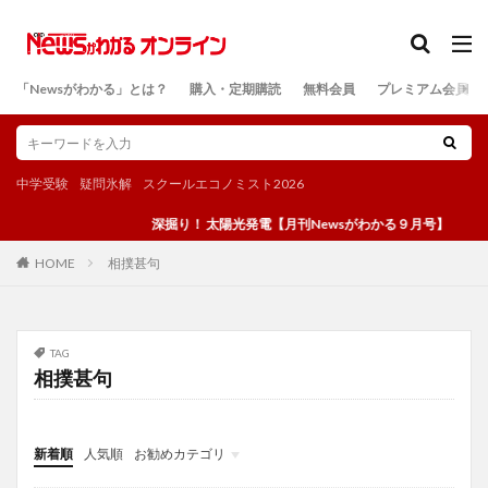
カテゴリー
「Newsがわかる」とは？
購入・定期購読
無料会員
プレミアム会員
検索
中学受験
疑問氷解
スクールエコノミスト2026
深掘り！ 太陽光発電【月刊Newsがわかる９月号】
相撲甚句
HOME
TAG
相撲甚句
新着順
人気順
お勧めカテゴリ
投稿
学び
マンガ
電子書籍