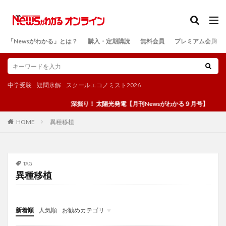
カテゴリー
「Newsがわかる」とは？
購入・定期購読
無料会員
プレミアム会員
検索
中学受験
疑問氷解
スクールエコノミスト2026
深掘り！ 太陽光発電【月刊Newsがわかる９月号】
異種移植
HOME
TAG
異種移植
新着順
人気順
お勧めカテゴリ
投稿
学び
マンガ
電子書籍