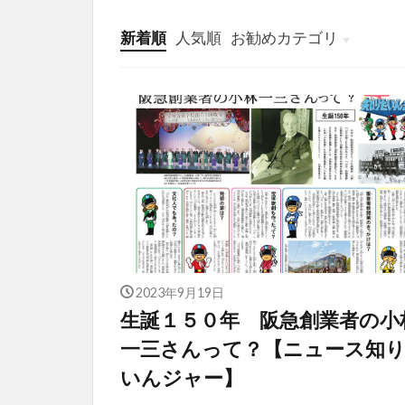
新着順
人気順
お勧めカテゴリ
投稿
学び
マンガ
電子書籍
2023年9月19日
生誕１５０年 阪急創業者の小
一三さんって？【ニュース知
いんジャー】