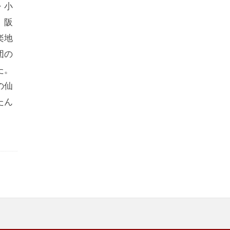
・小
、阪
楽地
団の
た。
の仙
たん