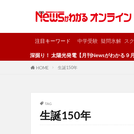
カテゴリー
注目キーワード
中学受験
疑問氷解
スク
深掘り！ 太陽光発電【月刊Newsがわかる９月号
生誕150年
HOME
TAG
生誕150年