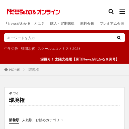
カテゴリー
「Newsがわかる」とは？
購入・定期購読
無料会員
プレミアム会員
検索
中学受験
疑問氷解
スクールエコノミスト2026
深掘り！ 太陽光発電【月刊Newsがわかる９月号】
環境権
HOME
TAG
環境権
新着順
人気順
お勧めカテゴリ
投稿
学び
マンガ
電子書籍