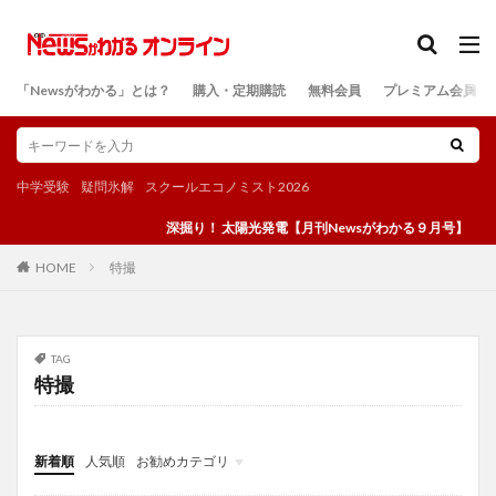
カテゴリー
「Newsがわかる」とは？
購入・定期購読
無料会員
プレミアム会員
検索
中学受験
疑問氷解
スクールエコノミスト2026
深掘り！ 太陽光発電【月刊Newsがわかる９月号】
特撮
HOME
TAG
特撮
新着順
人気順
お勧めカテゴリ
投稿
学び
マンガ
電子書籍