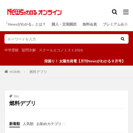
カテゴリー
「Newsがわかる」とは？
購入・定期購読
無料会員
プレミアム会員
検索
中学受験
疑問氷解
スクールエコノミスト2026
深掘り！ 太陽光発電【月刊Newsがわかる９月号】
燃料デブリ
HOME
TAG
燃料デブリ
新着順
人気順
お勧めカテゴリ
投稿
学び
マンガ
電子書籍