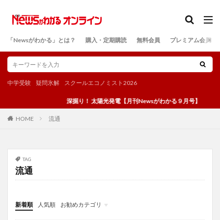
カテゴリー
「Newsがわかる」とは？
購入・定期購読
無料会員
プレミアム会員
検索
中学受験
疑問氷解
スクールエコノミスト2026
深掘り！ 太陽光発電【月刊Newsがわかる９月号】
流通
HOME
TAG
流通
新着順
人気順
お勧めカテゴリ
投稿
学び
マンガ
電子書籍