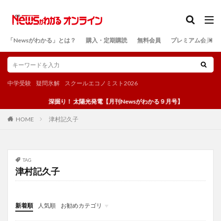
カテゴリー
「Newsがわかる」とは？
購入・定期購読
無料会員
プレミアム会員
検索
中学受験
疑問氷解
スクールエコノミスト2026
深掘り！ 太陽光発電【月刊Newsがわかる９月号】
津村記久子
HOME
TAG
津村記久子
新着順
人気順
お勧めカテゴリ
投稿
学び
マンガ
電子書籍