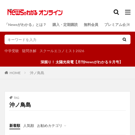
カテゴリー
「Newsがわかる」とは？
購入・定期購読
無料会員
プレミアム会員
検索
中学受験
疑問氷解
スクールエコノミスト2026
深掘り！ 太陽光発電【月刊Newsがわかる９月号】
沖ノ鳥島
HOME
TAG
沖ノ鳥島
新着順
人気順
お勧めカテゴリ
投稿
学び
マンガ
電子書籍