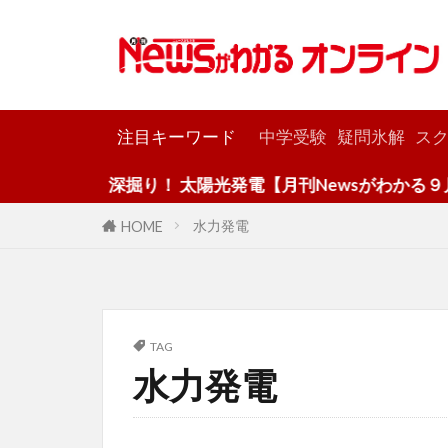
カテゴリー
注目キーワード
中学受験
疑問氷解
スク
深掘り！ 太陽光発電【月刊Newsがわかる９月
水力発電
HOME
TAG
水力発電