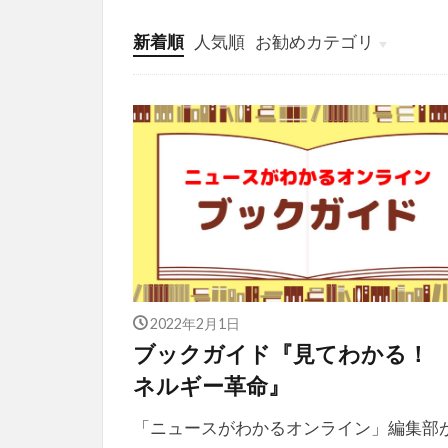
新着順
人気順
お勧めカテゴリ
投稿
学び
マンガ
電子書籍
2022年2月1日
ブックガイド『見てわかる！
ネルギー革命』
「ニュースがわかるオンライン」編集部