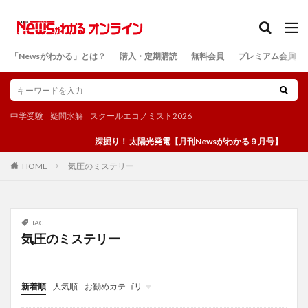
カテゴリー
「Newsがわかる」とは？
購入・定期購読
無料会員
プレミアム会員
検索
中学受験
疑問氷解
スクールエコノミスト2026
深掘り！ 太陽光発電【月刊Newsがわかる９月号】
気圧のミステリー
HOME
TAG
気圧のミステリー
新着順
人気順
お勧めカテゴリ
投稿
学び
マンガ
電子書籍