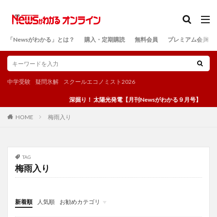
カテゴリー
「Newsがわかる」とは？
購入・定期購読
無料会員
プレミアム会員
検索
中学受験
疑問氷解
スクールエコノミスト2026
深掘り！ 太陽光発電【月刊Newsがわかる９月号】
梅雨入り
HOME
TAG
梅雨入り
新着順
人気順
お勧めカテゴリ
投稿
学び
マンガ
電子書籍