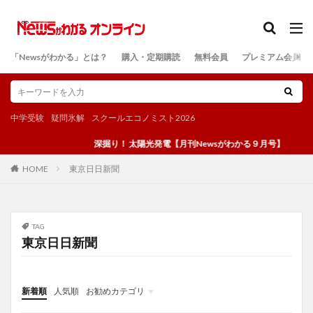
カテゴリー
「Newsがわかる」とは？
購入・定期購読
無料会員
プレミアム会員
検索
中学受験
疑問氷解
スクールエコノミスト2026
深掘り！ 太陽光発電【月刊Newsがわかる９月号】
東京日日新聞
HOME
TAG
東京日日新聞
新着順
人気順
お勧めカテゴリ
投稿
学び
マンガ
電子書籍