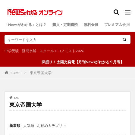
カテゴリー
「Newsがわかる」とは？
購入・定期購読
無料会員
プレミアム会員
検索
中学受験
疑問氷解
スクールエコノミスト2026
深掘り！ 太陽光発電【月刊Newsがわかる９月号】
東京帝国大学
HOME
TAG
東京帝国大学
新着順
人気順
お勧めカテゴリ
投稿
学び
マンガ
電子書籍