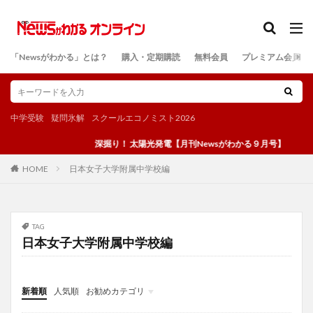
カテゴリー
「Newsがわかる」とは？
購入・定期購読
無料会員
プレミアム会員
検索
中学受験
疑問氷解
スクールエコノミスト2026
深掘り！ 太陽光発電【月刊Newsがわかる９月号】
日本女子大学附属中学校編
HOME
TAG
日本女子大学附属中学校編
新着順
人気順
お勧めカテゴリ
投稿
学び
マンガ
電子書籍