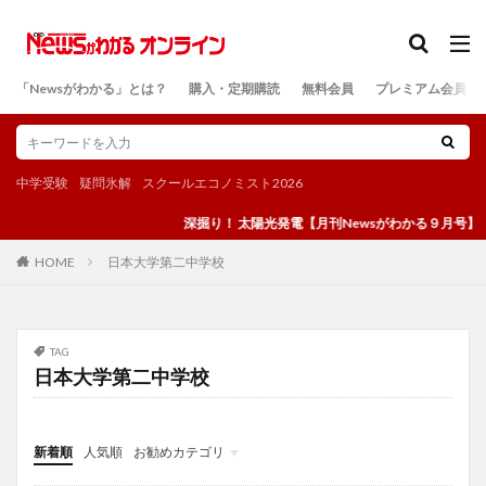
カテゴリー
「Newsがわかる」とは？
購入・定期購読
無料会員
プレミアム会員
検索
中学受験
疑問氷解
スクールエコノミスト2026
深掘り！ 太陽光発電【月刊Newsがわかる９月号】
日本大学第二中学校
HOME
TAG
日本大学第二中学校
新着順
人気順
お勧めカテゴリ
投稿
学び
マンガ
電子書籍