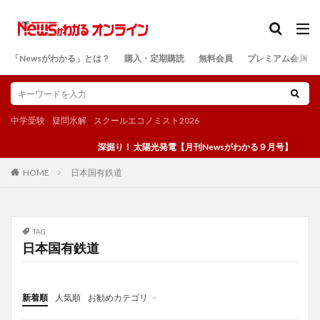
カテゴリー
「Newsがわかる」とは？
購入・定期購読
無料会員
プレミアム会員
検索
中学受験
疑問氷解
スクールエコノミスト2026
深掘り！ 太陽光発電【月刊Newsがわかる９月号】
日本国有鉄道
HOME
TAG
日本国有鉄道
新着順
人気順
お勧めカテゴリ
投稿
学び
マンガ
電子書籍