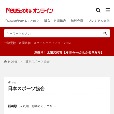
カテゴリー
「Newsがわかる」とは？
購入・定期購読
無料会員
プレミアム会員
検索
中学受験
疑問氷解
スクールエコノミスト2026
深掘り！ 太陽光発電【月刊Newsがわかる９月号】
日本スポーツ協会
HOME
TAG
日本スポーツ協会
新着順
人気順
お勧めカテゴリ
投稿
学び
マンガ
電子書籍