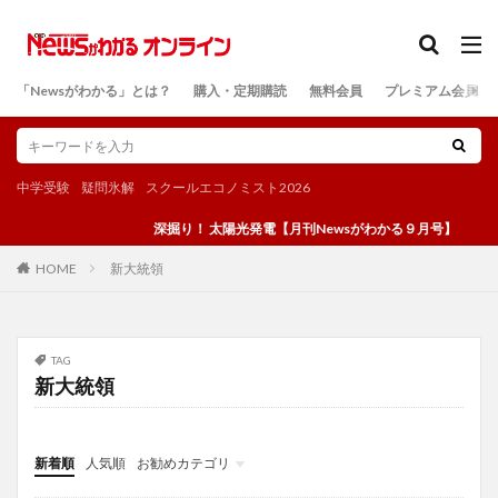
カテゴリー
「Newsがわかる」とは？
購入・定期購読
無料会員
プレミアム会員
検索
中学受験
疑問氷解
スクールエコノミスト2026
深掘り！ 太陽光発電【月刊Newsがわかる９月号】
新大統領
HOME
TAG
新大統領
新着順
人気順
お勧めカテゴリ
投稿
学び
マンガ
電子書籍