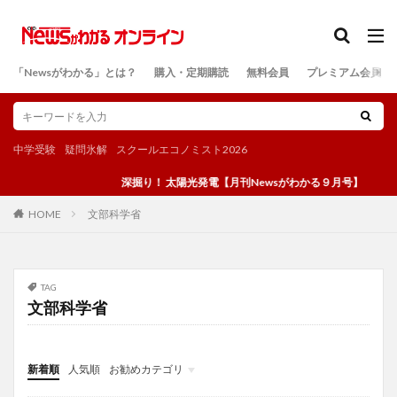
カテゴリー
「Newsがわかる」とは？
購入・定期購読
無料会員
プレミアム会員
検索
中学受験
疑問氷解
スクールエコノミスト2026
深掘り！ 太陽光発電【月刊Newsがわかる９月号】
文部科学省
HOME
TAG
文部科学省
新着順
人気順
お勧めカテゴリ
投稿
学び
マンガ
電子書籍