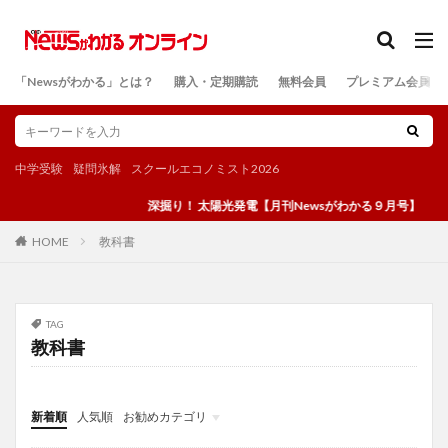
カテゴリー
「Newsがわかる」とは？
購入・定期購読
無料会員
プレミアム会員
検索
中学受験
疑問氷解
スクールエコノミスト2026
深掘り！ 太陽光発電【月刊Newsがわかる９月号】
教科書
HOME
TAG
教科書
新着順
人気順
お勧めカテゴリ
投稿
学び
マンガ
電子書籍