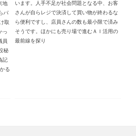
います。人手不足が社会問題となる中、お客
京地
さんが自らレジで決済して買い物が終わるな
らパ
ら便利ですし、店員さんの数も最小限で済み
け取
そうです。ほかにも売り場で進むＡＩ活用の
かっ
最前線を探り
議員
設秘
偽記
わかる