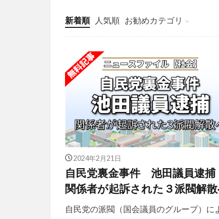
新着順
人気順
お勧めカテゴリ
投稿
学び
マンガ
電子書籍
2024年2月21日
自民党裏金事件 池田議員逮捕
関係者が起訴された３派閥解散
自民党の派閥（国会議員のグループ）に