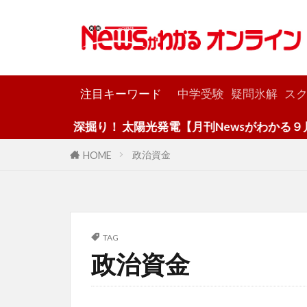
カテゴリー
注目キーワード
中学受験
疑問氷解
スク
深掘り！ 太陽光発電【月刊Newsがわかる９月号
政治資金
HOME
TAG
政治資金