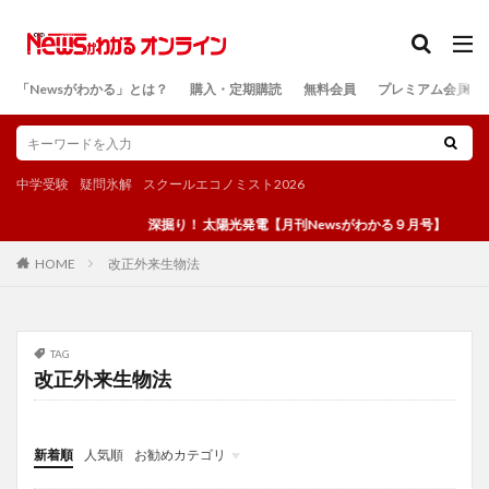
カテゴリー
「Newsがわかる」とは？
購入・定期購読
無料会員
プレミアム会員
検索
中学受験
疑問氷解
スクールエコノミスト2026
深掘り！ 太陽光発電【月刊Newsがわかる９月号】
改正外来生物法
HOME
TAG
改正外来生物法
新着順
人気順
お勧めカテゴリ
投稿
学び
マンガ
電子書籍