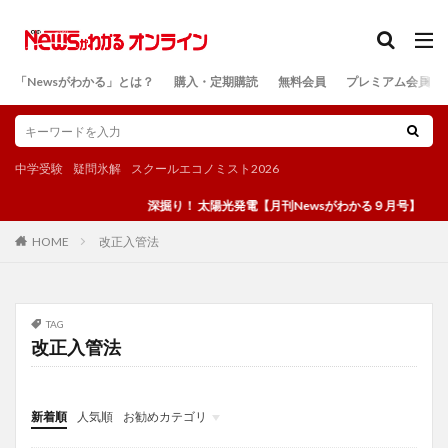
カテゴリー
「Newsがわかる」とは？
購入・定期購読
無料会員
プレミアム会員
検索
中学受験
疑問氷解
スクールエコノミスト2026
深掘り！ 太陽光発電【月刊Newsがわかる９月号】
改正入管法
HOME
TAG
改正入管法
新着順
人気順
お勧めカテゴリ
投稿
学び
マンガ
電子書籍