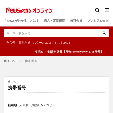
カテゴリー
「Newsがわかる」とは？
購入・定期購読
無料会員
プレミアム会員
検索
中学受験
疑問氷解
スクールエコノミスト2026
深掘り！ 太陽光発電【月刊Newsがわかる９月号】
携帯番号
HOME
TAG
携帯番号
新着順
人気順
お勧めカテゴリ
投稿
学び
マンガ
電子書籍