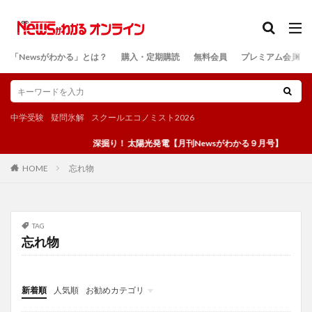
カテゴリー
「Newsがわかる」とは？
購入・定期購読
無料会員
プレミアム会員
検索
中学受験
疑問氷解
スクールエコノミスト2026
深掘り！ 太陽光発電【月刊Newsがわかる９月号】
忘れ物
HOME
TAG
忘れ物
新着順
人気順
お勧めカテゴリ
投稿
学び
マンガ
電子書籍