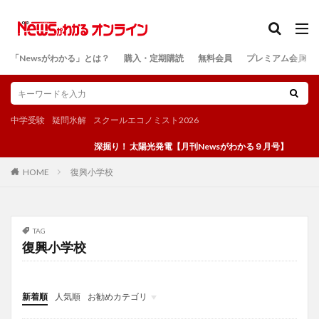
カテゴリー
「Newsがわかる」とは？
購入・定期購読
無料会員
プレミアム会員
検索
中学受験
疑問氷解
スクールエコノミスト2026
深掘り！ 太陽光発電【月刊Newsがわかる９月号】
復興小学校
HOME
TAG
復興小学校
新着順
人気順
お勧めカテゴリ
投稿
学び
マンガ
電子書籍