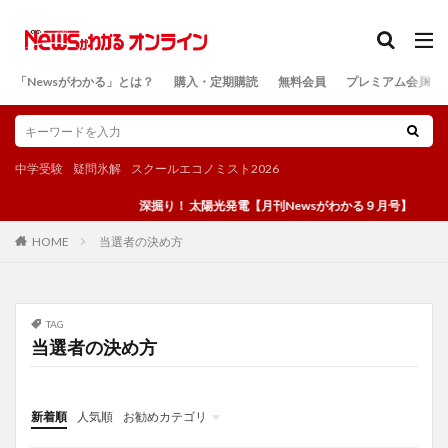
カテゴリー
「Newsがわかる」とは？
購入・定期購読
無料会員
プレミアム会員
検索
中学受験
疑問氷解
スクールエコノミスト2026
深掘り！ 太陽光発電【月刊Newsがわかる９月号】
当選者の決め方
HOME
TAG
当選者の決め方
新着順
人気順
お勧めカテゴリ
投稿
学び
マンガ
電子書籍