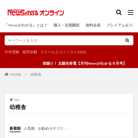
カテゴリー
「Newsがわかる」とは？
購入・定期購読
無料会員
プレミアム会員
検索
中学受験
疑問氷解
スクールエコノミスト2026
深掘り！ 太陽光発電【月刊Newsがわかる９月号】
幼稚舎
HOME
TAG
幼稚舎
新着順
人気順
お勧めカテゴリ
投稿
学び
マンガ
電子書籍