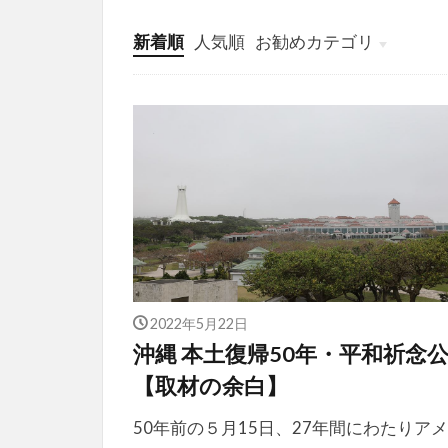
新着順
人気順
お勧めカテゴリ
投稿
学び
マンガ
電子書籍
2022年5月22日
沖縄 本土復帰50年・平和祈念
【取材の余白】
50年前の５月15日、27年間にわたりア