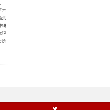
し
「本
編集
沖縄
は現
カ所