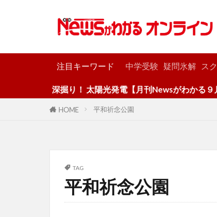
カテゴリー
注目キーワード
中学受験
疑問氷解
スク
深掘り！ 太陽光発電【月刊Newsがわかる９月号
平和祈念公園
HOME
TAG
平和祈念公園