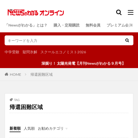
カテゴリー
「Newsがわかる」とは？
購入・定期購読
無料会員
プレミアム会員
検索
中学受験
疑問氷解
スクールエコノミスト2026
深掘り！ 太陽光発電【月刊Newsがわかる９月号】
帰還困難区域
HOME
TAG
帰還困難区域
新着順
人気順
お勧めカテゴリ
投稿
学び
マンガ
電子書籍