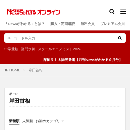
カテゴリー
「Newsがわかる」とは？
購入・定期購読
無料会員
プレミアム会員
検索
中学受験
疑問氷解
スクールエコノミスト2026
深掘り！ 太陽光発電【月刊Newsがわかる９月号】
岸田首相
HOME
TAG
岸田首相
新着順
人気順
お勧めカテゴリ
投稿
学び
マンガ
電子書籍