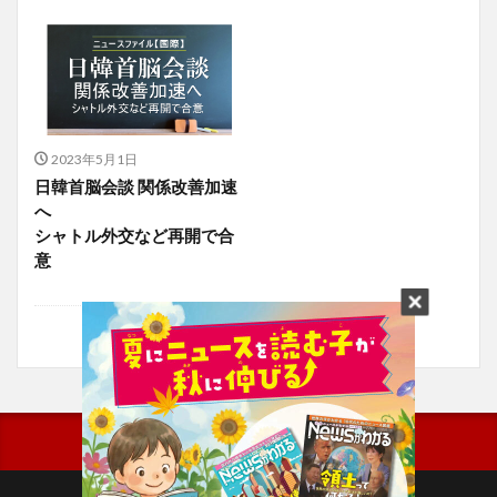
2023年5月1日
日韓首脳会談 関係改善加速
へ
シャトル外交など再開で合
意