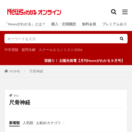
カテゴリー
「Newsがわかる」とは？
購入・定期購読
無料会員
プレミアム会員
検索
中学受験
疑問氷解
スクールエコノミスト2026
深掘り！ 太陽光発電【月刊Newsがわかる９月号】
尺骨神経
HOME
TAG
尺骨神経
新着順
人気順
お勧めカテゴリ
投稿
学び
マンガ
電子書籍