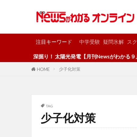
カテゴリー
注目キーワード
中学受験
疑問氷解
スク
深掘り！ 太陽光発電【月刊Newsがわかる９月
少子化対策
HOME
TAG
少子化対策