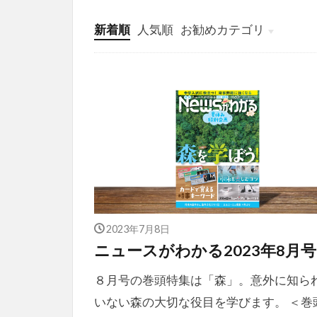
新着順
人気順
お勧めカテゴリ
投稿
学び
マンガ
電子書籍
2023年7月8日
ニュースがわかる2023年8月号
８月号の巻頭特集は「森」。意外に知ら
いない森の大切な役目を学びます。 ＜巻